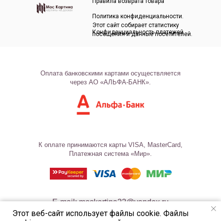
Правила возврата товара
Политика конфиденциальности.
Этот сайт собирает статистику
Конфиденциальность платежей
посещения и данные посетителей.
Оплата банковскими картами осуществляется
через АО «АЛЬФА-БАНК».
К оплате принимаются карты VISA, MasterCard,
Платежная система «Мир».
E-mail: moskartina22@yandex.ru
Этот веб-сайт использует файлы cookie. Файлы