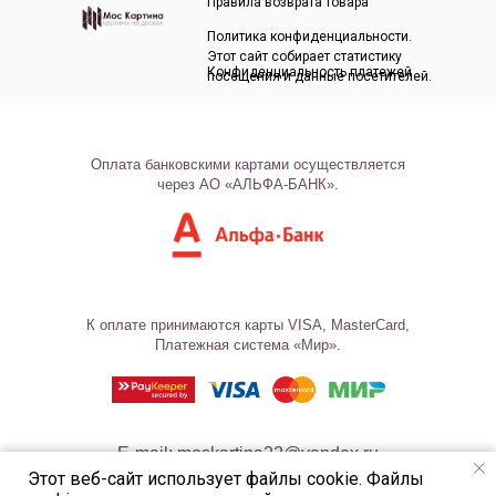
Правила возврата товара
Политика конфиденциальности.
Этот сайт собирает статистику
Конфиденциальность платежей
посещения и данные посетителей.
Оплата банковскими картами осуществляется
через АО «АЛЬФА-БАНК».
К оплате принимаются карты VISA, MasterCard,
Платежная система «Мир».
E-mail: moskartina22@yandex.ru
Этот веб-сайт использует файлы cookie. Файлы